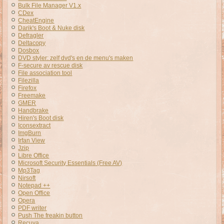
Bulk File Manager V1.x
CDex
CheatEngine
Darik's Boot & Nuke disk
Defragler
Deltacopy
Dosbox
DVD styler: zelf dvd's en de menu's maken
F-secure av rescue disk
File association tool
Filezilla
Firefox
Freemake
GMER
Handbrake
Hiren's Boot disk
Iconsextract
ImgBurn
Irfan View
Jzip
Libre Office
Microsoft Security Essentials (Free AV)
Mp3Tag
Nirsoft
Notepad ++
Open Office
Opera
PDF writer
Push The freakin button
Recuva