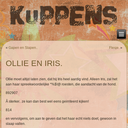
«
Gapen en Slapen..
Flesje.
»
OLLIE EN IRIS.
Ollie moet altijd laten zien, dat hij Iris heel aardig vind. Alleen Iris, zal het
aan haar spreekwoordelijke *%$!@ roesten, die aandacht van de hond.
892
907
Â sterker.. ze kan dan best wel eens geirriteerd kijken!
814
en vervolgens, om aan te geven dat het haar echt niets doet, gewoon in
slaap vallen.