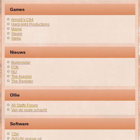
Games
Arnold’s C64
Hard-light Productions
Mame
Steam
Stella
Nieuws
Buienradar
FOK
NU
The Inquirer
The Register
Ollie
All Staffs Forum
Van de oude schacht
Software
7Zip
AVG AV rescue cd