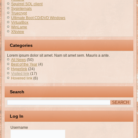
Squirrel SQL client
Sysinternals
Truecrypt
Ultimate Boot CD/DVD Windows
VirtualBox
WinLame
XNview
Categories
Lorem ipsum dolor sit amet. Nam sit amet sem. Mauris a ante.
All News
(50)
Best of the Year
(4)
Hyperlink
(24)
Visited link
(17)
Hovered link
(6)
Search
Log In
Username