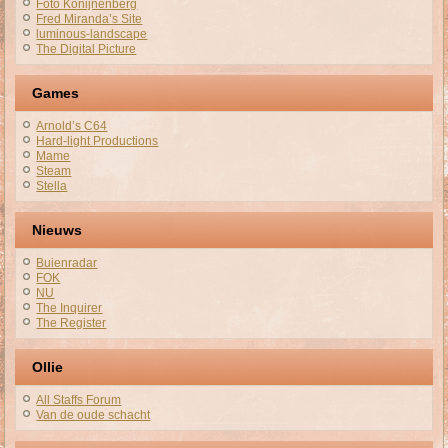
Foto Konijnenberg
Fred Miranda’s Site
luminous-landscape
The Digital Picture
Games
Arnold’s C64
Hard-light Productions
Mame
Steam
Stella
Nieuws
Buienradar
FOK
NU
The Inquirer
The Register
Ollie
All Staffs Forum
Van de oude schacht