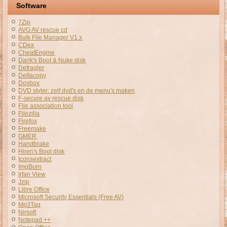
Software
7Zip
AVG AV rescue cd
Bulk File Manager V1.x
CDex
CheatEngine
Darik's Boot & Nuke disk
Defragler
Deltacopy
Dosbox
DVD styler: zelf dvd's en de menu's maken
F-secure av rescue disk
File association tool
Filezilla
Firefox
Freemake
GMER
Handbrake
Hiren's Boot disk
Iconsextract
ImgBurn
Irfan View
Jzip
Libre Office
Microsoft Security Essentials (Free AV)
Mp3Tag
Nirsoft
Notepad ++