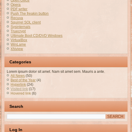
Open Office
Opera
PDF writer
Push The freakin button
Recuva
Squirrel SQL client
Sysinternals
Truecrypt
Ultimate Boot CD/DVD Windows
VirtualBox
WinLame
XNview
Categories
Lorem ipsum dolor sit amet. Nam sit amet sem. Mauris a ante.
All News
(50)
Best of the Year
(4)
Hyperlink
(24)
Visited link
(17)
Hovered link
(6)
Search
Log In