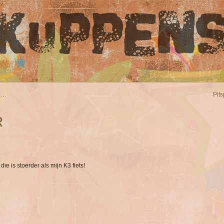
en…
Pit
R
ie is stoerder als mijn K3 fiets!