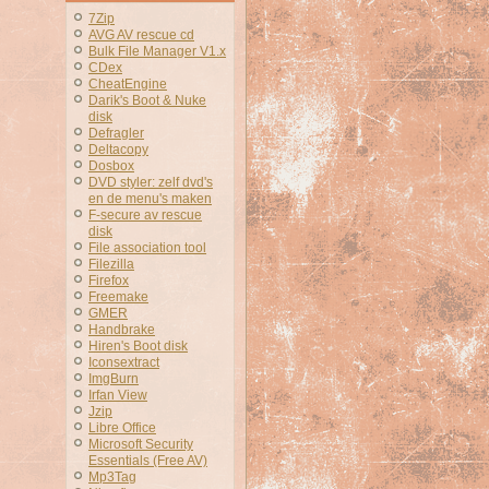
7Zip
AVG AV rescue cd
Bulk File Manager V1.x
CDex
CheatEngine
Darik's Boot & Nuke
disk
Defragler
Deltacopy
Dosbox
DVD styler: zelf dvd's
en de menu's maken
F-secure av rescue
disk
File association tool
Filezilla
Firefox
Freemake
GMER
Handbrake
Hiren's Boot disk
Iconsextract
ImgBurn
Irfan View
Jzip
Libre Office
Microsoft Security
Essentials (Free AV)
Mp3Tag