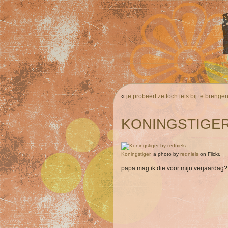
«
je probeert ze toch iets bij te breng
KONINGSTIGE
Koningstiger
, a photo by
redniels
on Flickr.
papa mag ik die voor mijn verjaardag? d