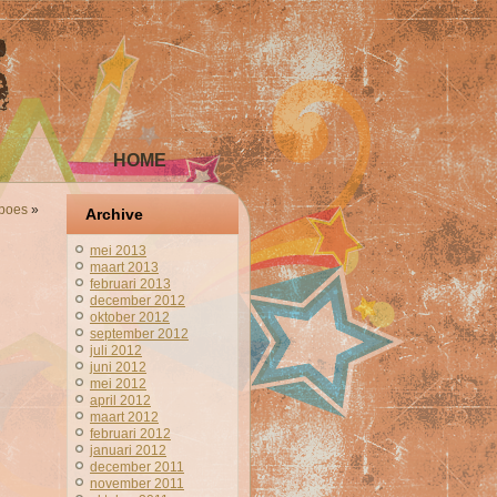
HOME
spoes
»
Archive
mei 2013
maart 2013
februari 2013
december 2012
oktober 2012
september 2012
juli 2012
juni 2012
mei 2012
april 2012
maart 2012
februari 2012
januari 2012
december 2011
november 2011