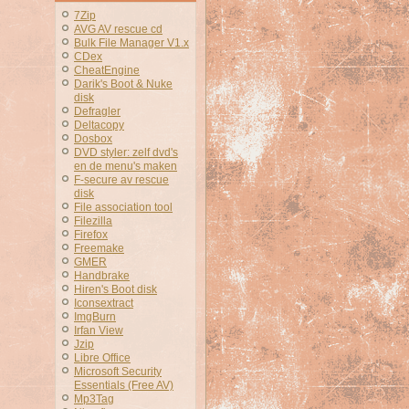
7Zip
AVG AV rescue cd
Bulk File Manager V1.x
CDex
CheatEngine
Darik's Boot & Nuke
disk
Defragler
Deltacopy
Dosbox
DVD styler: zelf dvd's
en de menu's maken
F-secure av rescue
disk
File association tool
Filezilla
Firefox
Freemake
GMER
Handbrake
Hiren's Boot disk
Iconsextract
ImgBurn
Irfan View
Jzip
Libre Office
Microsoft Security
Essentials (Free AV)
Mp3Tag