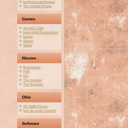
luminous-landscape
The Digital Picture
Games
Arnold’s C64
Hard-light Productions
Mame
Steam
Stella
Nieuws
Buienradar
FOK
NU
The Inquirer
The Register
Ollie
All Staffs Forum
Van de oude schacht
Software