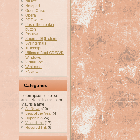
Nirsoft
Notepad ++
Open Office
Opera
PDF writer
Push The freakin
button
Recuva
Squirrel SQL client
Sysinternals
Truecrypt
Ultimate Boot CD/DVD
Windows
VirtualBox
WinLame
XNview
Categories
Lorem ipsum dolor sit
amet. Nam sit amet sem.
Mauris a ante.
All News
(50)
Best of the Year
(4)
Hyperlink
(24)
Visited link
(17)
Hovered link
(6)