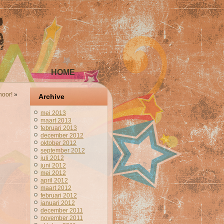
HOME
hoor!
»
Archive
mei 2013
maart 2013
februari 2013
december 2012
oktober 2012
september 2012
juli 2012
juni 2012
mei 2012
april 2012
maart 2012
februari 2012
januari 2012
december 2011
november 2011