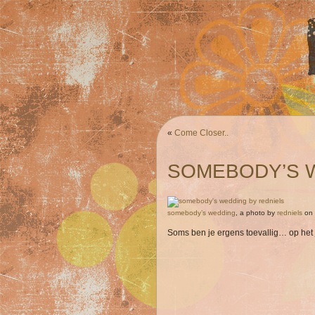
«
Come Closer..
SOMEBODY’S 
somebody’s wedding
, a photo by
redniels
on F
Soms ben je ergens toevallig… op het 